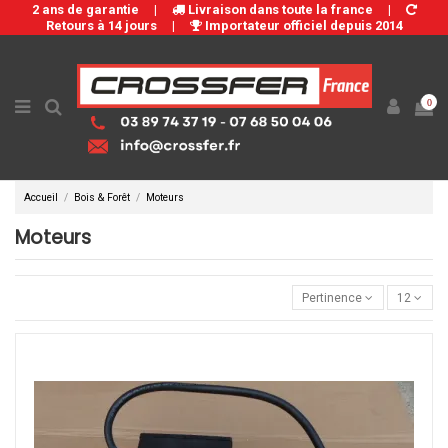
2 ans de garantie
|
Livraison dans toute la france
|
Retours à 14 jours
|
Importateur officiel depuis 2014
0
Accueil
Bois & Forêt
Moteurs
Moteurs
Pertinence
12