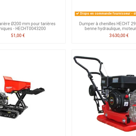
Dispo en commande fournisseur - dé
tarière Ø200 mm pour tarières
Dumper à chenilles HECHT 29
miques - HECHT0043200
benne hydraulique, moteu
51,00 €
3 630,00 €