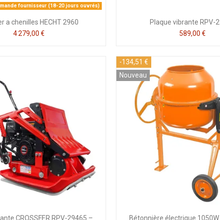
ande fournisseur (18-20 jours ouvrés)
r a chenilles HECHT 2960
Plaque vibrante RPV-
4 279,00 €
589,00 €
-134,51 €
Nouveau
brante CROSSFER RPV-29465 –
Bétonnière électrique 1050W