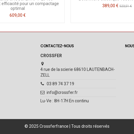
t efficacité pour un compactage
389,00 €
523,51 €
optimal
609,00 €
CONTACTEZ-NOUS
NOUS
CROSSFER
4 rue de la scierie 68610 LAUTENBACH-
ZELL
03 89 74 37 19
info@crossfer.fr
Lu-Ve : 8H-17H En continu
© 2025 Crossferfrance | Tous droits réservés