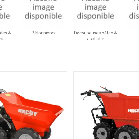
ntes &
Bétonnières
Découpeuses béton &
es
asphalte