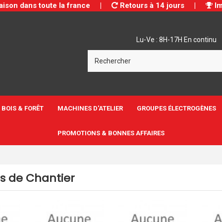
aison dans toute la france
|
Retours à 14 jours
|
Im
Lu-Ve : 8H-17H En continu
BOIS & FORÊT
MACHINES D'ATELIER
GROUPES ÉLECTROGÈNES
PROMOTIONS & BONNES AFFAIRES
s de Chantier