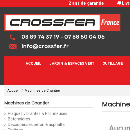
2 ans de garantie
|
Livr
ACCUEIL
JARDIN & ESPACES VERT
OUTILLAGE
Accueil
Machines de Chantier
Machine
Machines de Chantier
Plaques vibrantes & Pilonneuses
Bétonnières
Découpeuses béton & asphalte