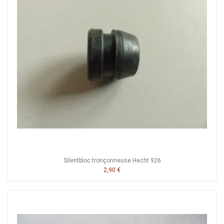
Silentbloc tronçonneuse Hecht 926
2,90 €