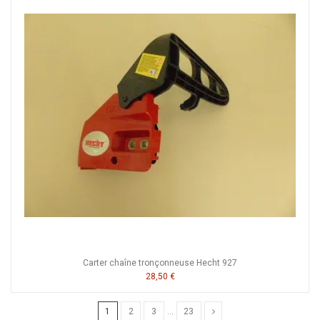
Carter chaîne tronçonneuse Hecht 927
28,50 €
1
2
3
…
23