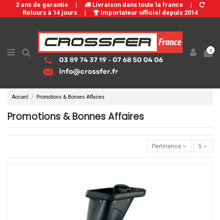
2 ans de garantie
|
Livraison dans toute la france
|
Retours à 14 jours
|
Importateur officiel depuis 2014
0
Accueil
Promotions & Bonnes Affaires
Promotions & Bonnes Affaires
Pertinence
5