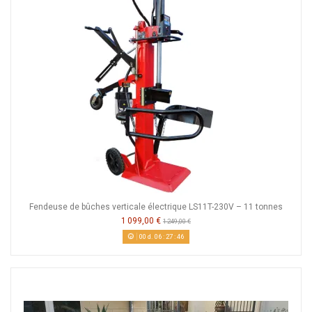
Fendeuse de bûches verticale électrique LS11T-230V – 11 tonnes
1 099,00 €
1 249,00 €
00
d.
06
:
27
:
46