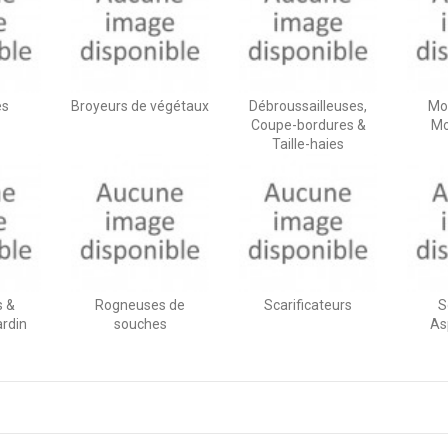
es
Broyeurs de végétaux
Débroussailleuses,
Mo
Coupe-bordures &
Mo
Taille-haies
 &
Rogneuses de
Scarificateurs
S
ardin
souches
As