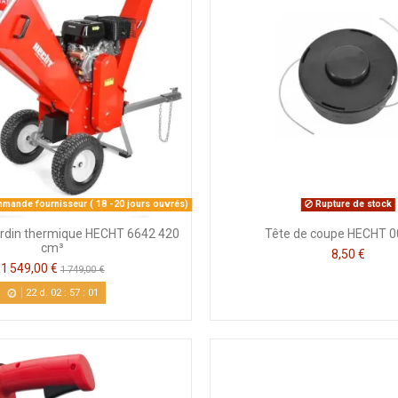
mande fournisseur ( 18 -20 jours ouvrés)
Rupture de stock
ardin thermique HECHT 6642 420
Tête de coupe HECHT 
cm³
8,50 €
1 549,00 €
1 749,00 €
22
d.
02
:
57
:
01