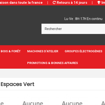
aison dans toute la france
|
Retours à 14 jours
|
Im
Lu-Ve : 8H-17H En continu
BOIS & FORÊT
MACHINES D'ATELIER
GROUPES ÉLECTROGÈNES
PROMOTIONS & BONNES AFFAIRES
 Espaces Vert