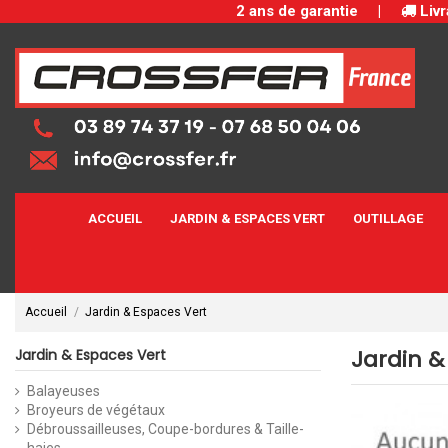
2 ans de garantie
|
Livr
ACCUEIL
JARDIN & ESPACES VERT
OUTILLAGE
Accueil
Jardin & Espaces Vert
Jardin &
Jardin & Espaces Vert
Balayeuses
Broyeurs de végétaux
Débroussailleuses, Coupe-bordures & Taille-