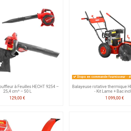
Dispo en commande fournisseur - dé
ouffleur à Feuilles HECHT 9254 –
Balayeuse rotative thermique 
25,4 cm³ – 50 L
- Kit Lame + Bac inc
129,00 €
1 099,00 €