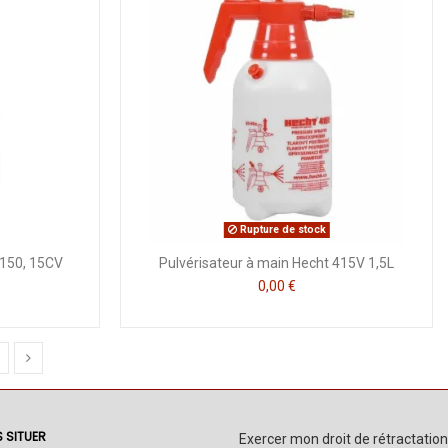
Rupture de stock
150, 15CV
Pulvérisateur à main Hecht 415V 1,5L
0,00 €
 SITUER
Exercer mon droit de rétractation