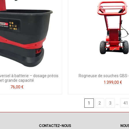
ersel à batterie – dosage précis
Rogneuse de souches GBS-
et grande capacité
1 399,00 €
76,00 €
1
2
3
…
41
CONTACTEZ-NOUS
NOUS