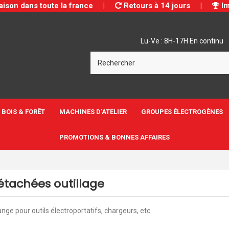
aison dans toute la france
|
Retours à 14 jours
|
Im
Lu-Ve : 8H-17H En continu
BOIS & FORÊT
MACHINES D'ATELIER
GROUPES ÉLECTROGÈNES
PROMOTIONS & BONNES AFFAIRES
étachées outillage
nge pour outils électroportatifs, chargeurs, etc.