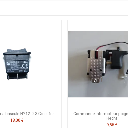
ur a bascule HY12-9-3 Crossfer
Commande interrupteur poig
Hecht
18,00 €
9,55 €