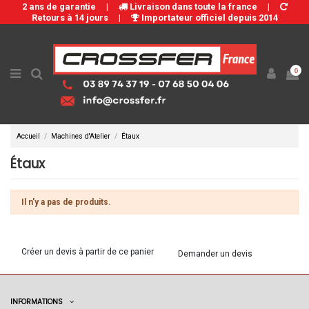
2 ans de garantie
|
Livraison dans toute la france
|
Retours à 14 jours
|
Importateur officiel depuis 2014
0
Accueil
Machines d'Atelier
Étaux
Étaux
Il n'y a pas de produits.
Créer un devis à partir de ce panier
Demander un devis
INFORMATIONS