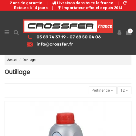
2 ans de garantie
|
Livraison dans toute la france
|
Retours à 14 jours
|
Importateur officiel depuis 2014
0
Accueil
Outillage
Outillage
Pertinence
12