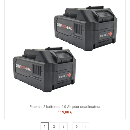
Pack de 2 batteries 4.0 Ah pour scarificateur
119,00 €
1
2
3
…
6