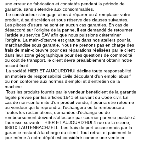
une erreur de fabrication et constatés pendant la période de
garantie, sans s’étendre aux consommables.
Le constructeur s’engage alors à réparer ou à remplacer votre
produit, à sa discrétion et sous réserve des clauses suivantes.
Les pièces d’usure ne sont en aucun cas garanties. En cas de
désaccord sur l’origine de la panne, il est demandé de retourner
l’article au service SAV afin que nous puissions déterminer
l’origine. La main-d’œuvre est gratuite dans nos ateliers pour la
marchandise sous garantie. Nous ne prenons pas en charge des
frais de main-d’œuvre pour des réparations réalisées par le client
dans leur zone géographique pour des questions de commodité
ou coût de transport, le client devra préalablement obtenir notre
accord écrit.
La société HIER ET AUJOURD’HUI décline toute responsabilité
en matière de responsabilité civile découlant d’un emploi abusif
ou non conforme aux normes d’emploi et d’entretien de la
machine.
Tous les produits fournis par le vendeur bénéficient de la garantie
légale prévue par les articles 1641 et suivant du Code civil. En
cas de non-conformité d’un produit vendu, il pourra être retourné
au vendeur qui le reprendra, l’échangera ou le remboursera.
Toutes les réclamations, demandes d’échange ou de
remboursement doivent s’effectuer par courrier par voie postale à
l’adresse suivante : HIER ET AUJOURD’HUI 4 rue de la scierie,
68610 LAUTENBACHZELL. Les frais de port occasionnés par la
garantie restant à la charge du client. Tout retrait et paiement le
jour même à notre dépôt est considéré comme une vente en