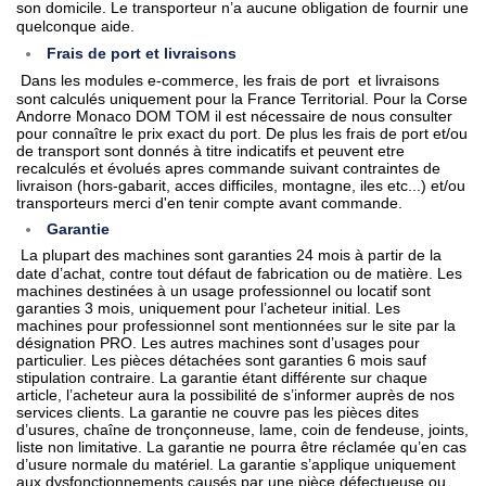
son domicile. Le transporteur n’a aucune obligation de fournir une
quelconque aide.
Frais de port et livraisons
Dans les modules e-commerce, les frais de port et livraisons
sont calculés uniquement pour la France Territorial. Pour la Corse
Andorre Monaco DOM TOM il est nécessaire de nous consulter
pour connaître le prix exact du port. De plus les frais de port et/ou
de transport sont donnés à titre indicatifs et peuvent etre
recalculés et évolués apres commande suivant contraintes de
livraison (hors-gabarit, acces difficiles, montagne, iles etc...) et/ou
transporteurs merci d'en tenir compte avant commande.
Garantie
La plupart des machines sont garanties 24 mois à partir de la
date d’achat, contre tout défaut de fabrication ou de matière. Les
machines destinées à un usage professionnel ou locatif sont
garanties 3 mois, uniquement pour l’acheteur initial. Les
machines pour professionnel sont mentionnées sur le site par la
désignation PRO. Les autres machines sont d’usages pour
particulier. Les pièces détachées sont garanties 6 mois sauf
stipulation contraire. La garantie étant différente sur chaque
article, l’acheteur aura la possibilité de s’informer auprès de nos
services clients. La garantie ne couvre pas les pièces dites
d’usures, chaîne de tronçonneuse, lame, coin de fendeuse, joints,
liste non limitative. La garantie ne pourra être réclamée qu’en cas
d’usure normale du matériel. La garantie s’applique uniquement
aux dysfonctionnements causés par une pièce défectueuse ou