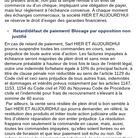
du présent article, non pas la simple remise d’un effet de
commerce ou d’un chèque, impliquant une obligation de payer,
mais leur règlement à l’échéance convenue. À chaque moment
des échanges commerciaux, la société HIER ET AUJOURD’HUI
se réserve le droit d’exiger des garanties financières.
Retard/défaut de paiement/ Blocage par opposition non
justifié
En cas de retard de paiement, Sarl HIER ET AUJOURDHUI
pourra suspendre toutes les commandes en cours, sans
préjudice de toute autre voie d’action. Les factures impayées à
échéance seront majorées de plein droit et sans mise en
demeure préalable à hauteur de trois fois le taux de l’intérêt légal,
outre une indemnité forfaitaire égale à 10% du principal facturé, à
titre de clause pénale non réductible au sens de l’article 1129 du
Code civil et ceci sans préjudice de tous autres frais, indemnités
et dommages et intérêts prévus notamment par les articles 1147,
1153, 1154 du Code civil et 700 du Nouveau Code de Procédure
civile et l’indemnité pour frais de recouvrement s’élevant à la
somme de 40 euros.
Par ailleurs, la vente sera résiliée de plein droit si bon semble à
Sarl HIER ET AUJOURDHUI qui pourra demander, en référé, la
restitution des produits et initier toute action judiciaire utile aux
fins d’obtenir réparation de son entier préjudice. La résolution
frappera non seulement la commande en cause, mais, aussi,
toutes les commandes impayées, qu’elles soient livrées ou en
cours de livraison et que leur paiement soit échu ou non. De