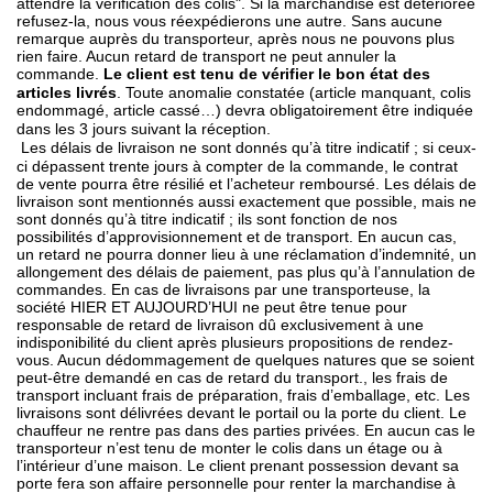
attendre la vérification des colis". Si la marchandise est détériorée
refusez-la, nous vous réexpédierons une autre. Sans aucune
remarque auprès du transporteur, après nous ne pouvons plus
rien faire. Aucun retard de transport ne peut annuler la
commande.
Le client est tenu de vérifier le bon état des
articles livrés
. Toute anomalie constatée (article manquant, colis
endommagé, article cassé…) devra obligatoirement être indiquée
dans les 3 jours suivant la réception.
Les délais de livraison ne sont donnés qu’à titre indicatif ; si ceux-
ci dépassent trente jours à compter de la commande, le contrat
de vente pourra être résilié et l’acheteur remboursé. Les délais de
livraison sont mentionnés aussi exactement que possible, mais ne
sont donnés qu’à titre indicatif ; ils sont fonction de nos
possibilités d’approvisionnement et de transport. En aucun cas,
un retard ne pourra donner lieu à une réclamation d’indemnité, un
allongement des délais de paiement, pas plus qu’à l’annulation de
commandes. En cas de livraisons par une transporteuse, la
société HIER ET AUJOURD’HUI ne peut être tenue pour
responsable de retard de livraison dû exclusivement à une
indisponibilité du client après plusieurs propositions de rendez-
vous. Aucun dédommagement de quelques natures que se soient
peut-être demandé en cas de retard du transport., les frais de
transport incluant frais de préparation, frais d’emballage, etc. Les
livraisons sont délivrées devant le portail ou la porte du client. Le
chauffeur ne rentre pas dans des parties privées. En aucun cas le
transporteur n’est tenu de monter le colis dans un étage ou à
l’intérieur d’une maison. Le client prenant possession devant sa
porte fera son affaire personnelle pour renter la marchandise à