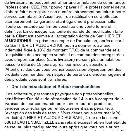
de livraisons ne peuvent entraîner une annulation de commande.
Professionnel CEE. Pour pouvoir payer HT le professionnel devra
d’abord faire enregistrer son numéro intracommunautaire à notre
service comptabilité. Aucun avoir ou rectification sera effectué
ultérieurement. La garantie étant également professionnelle.
Toute commande confirmée constitue une vente ferme et
définitive. En conséquence, toute demande de modification faite
par le Client est soumise à l’acceptation écrite de Sarl HIER ET
AUJOURDHUI. La prise en compte de l’annulation, après accord
de Sarl HIER ET AUJOURDHUI, pourra donner lieu à une
indemnité fixée à 10% du montant T.T.C. de la commande et à
l’acquisition des acomptes versés. Les commandes enregistrées
avec emport sur place (sans livraison) ne sont plus annulables
passé le délai de 15 jours après leur mise à disposition.
Attention : dès que vous prenez possession physiquement des
produits commandés, les risques de perte ou d’endommagement
des produits vous sont transférés.
Droit de rétractation et Retour marchandises
Les acheteurs, personnes physiques non professionnelles,
bénéficient d’un délai de rétractation de 14 jours à compter de la
livraison de leur commande pour faire retour du produit au
vendeur pour échange ou remboursement sans pénalité, à
l’exception des frais de retour. Vous devez nous retourner le(s)
produit(s) à HIER ET AUJOURD’HUI SARL, 4 rue de la scierie,
68610 LAUTENBACHZELL sans retard excessif et, en tout état de
cause, au plus tard quatorze jours après que vous nous aurez