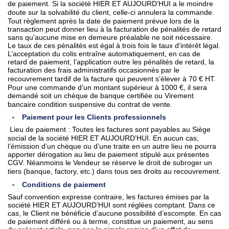
de paiement. Si la société HIER ET AUJOURD’HUI a le moindre
doute sur la solvabilité du client, celle-ci annulera la commande.
Tout règlement après la date de paiement prévue lors de la
transaction peut donner lieu à la facturation de pénalités de retard
sans qu’aucune mise en demeure préalable ne soit nécessaire.
Le taux de ces pénalités est égal à trois fois le taux d’intérêt légal.
L’acceptation du colis entraîne automatiquement, en cas de
retard de paiement, l’application outre les pénalités de retard, la
facturation des frais administratifs occasionnés par le
recouvrement tardif de la facture qui peuvent s’élever à 70 € HT.
Pour une commande d’un montant supérieur à 1000 €, il sera
demandé soit un chèque de banque certifiée ou Virement
bancaire condition suspensive du contrat de vente.
Paiement pour les Clients professionnels
Lieu de paiement : Toutes les factures sont payables au Siège
social de
la société HIER ET AUJOURD’HUI. En aucun cas,
l’émission d’un chèque ou d’une traite en un autre lieu ne pourra
apporter dérogation au lieu de paiement stipulé aux présentes
CGV. Néanmoins le Vendeur se réserve le droit de subroger un
tiers (banque, factory, etc.) dans tous ses droits au recouvrement.
Conditions de paiement
Sauf convention expresse contraire, les factures émises par la
société HIER ET AUJOURD’HUI sont réglées comptant. Dans ce
cas, le Client ne bénéficie d’aucune possibilité d’escompte. En cas
de paiement différé ou à terme, constitue un paiement, au sens