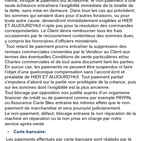
même, lorsque le paiement est échelonné, le non-paiement d’une
seule échéance entraînera l’exigibilité immédiate de la totalité de
la dette, sans mise en demeure. Dans tous les cas qui précèdent,
les sommes qui seraient dues pour d’autres livraisons, ou pour
toute autre cause, deviendront immédiatement exigibles si HIER
ET AUJOURD’HUI n’opte pas pour la résolution des commandes
correspondantes. Le Client devra rembourser tous les frais
occasionnés par le recouvrement contentieux des sommes dues,
y compris les honoraires d’officiers ministériels.
Tout retard de paiement pourra entraîner la suppression des
remises commerciales consenties par le Vendeur au Client aux
termes des éventuelles Conditions de vente particulières et/ou
Chartes commerciales et de tout autre document liant les parties.
En aucun cas, les paiements ne peuvent être suspendus ni faire
l’objet d’une quelconque compensation sans l’accord écrit et
préalable de HIER ET AUJOURD’HUI. Tout paiement partiel
s’imputera d’abord sur la partie non privilégiée de la créance, puis
sur les sommes dont l’exigibilité est la plus ancienne.
Tout blocage par opposition non justifié auprès d'un organisme
financier de crédit ou de paiement comme par exemple PAYPAL
ou Assurance Carte Bleu entraine les mêmes effets que le non-
paiement de marchandise et sera poursuivi judiciairement.
Le non-paiement, défaut, blocage entraine la non réparation de la
machine en réparation ou la non prise en charge par notre
service après-vente
Carte bancaire:
Les paiements effectués par carte bancaire sont réalisés par le