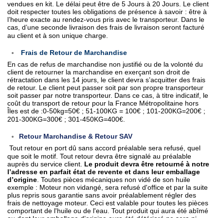
vendues en kit. Le délai peut être de 5 Jours à 20 Jours
. Le client
doit respecter toutes les obligations de présence à savoir : être à
l’heure exacte au rendez-vous pris avec le transporteur. Dans le
cas, d’une seconde livraison des frais de livraison seront facturé
au client et à son unique charge.
Frais de Retour de Marchandise
En cas de refus de marchandise non justifié ou de la volonté du
client de retourner la marchandise en exerçant son droit de
rétractation dans les 14 jours, le client devra s’acquitter des frais
de retour. Le client peut passer soit par son propre transporteur
soit passer par notre transporteur. Dans ce cas, à titre indicatif, le
coût du transport de retour pour la France Métropolitaine hors
Îles est de :0-50kg=50€ ; 51-100KG = 100€ ; 101-200KG=200€ ;
201-300KG=300€ ; 301-450KG=400€.
Retour Marchandise & Retour SAV
Tout retour en port dû sans accord préalable sera refusé, quel
que soit le motif. Tout retour devra être signalé au préalable
auprès du service client.
Le produit devra être retourné à notre
l’adresse en parfait état de revente et dans leur emballage
d’origine
. Toutes pièces mécaniques non vidé de son huile
exemple : Moteur non vidangé, sera refusé d'office et par la suite
plus repris sous garantie sans avoir préalablement régler des
frais de nettoyage moteur. Ceci est valable pour toutes les pièces
comportant de l'huile ou de l'eau. Tout produit qui aura été abîmé