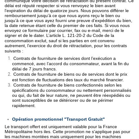
communiqué votre décision de rétractation du présent contrat. Ce
délai est réputé respecter si vous renvoyez le bien avant
l’expiration du délai de quatorze jours. Nous pouvons différer le
remboursement jusqu’à ce que nous ayons reçu le bien ou
jusqu’à ce que vous ayez fourni une preuve d’expédition du bien,
la date retenue étant celle du premier de ces faits. Si vous nous
envoyez ce formulaire par courrier, fax ou e-mail, merci de le
signer et de le dater.
L’article L. 121-20-2 du Code de la
consommation exclut, sauf si les parties en ont convenu
autrement, l’exercice du droit de rétractation, pour les contrats
suivants :
Contrats de fourniture de services dont l’exécution a
commencé, avec l’accord du consommateur, avant la fin du
délai de 7 jours francs.
Contrats de fourniture de biens ou de services dont le prix
est fonction de fluctuations des taux du marché financier.
Contrats de fourniture de biens confectionnés selon les
spécifications du consommateur ou nettement personnalisés
ou qui, du fait de leur nature, ne peuvent être réexpédiés ou
sont susceptibles de se détériorer ou de se périmer
rapidement.
Opération promotionnel "Transport Gratuit"
Le transport offert est uniquement valable pour la France
Métropolitaine hors iles. Cette promotion ne s'applique pas pour
les machines montées mais uniquement pour les machines