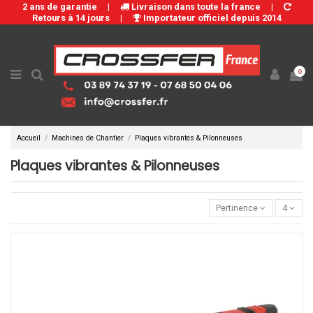
2 ans de garantie
|
Livraison dans toute la france
|
Retours à 14 jours
|
Importateur officiel depuis 2014
0
Accueil
Machines de Chantier
Plaques vibrantes & Pilonneuses
Plaques vibrantes & Pilonneuses
Pertinence
4