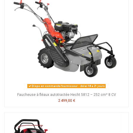
Dispo en commande fournisseur - délai 18 a 21 jours
Faucheuse à fléaux autotractée Hecht 5812 – 252 cm³ 8 CV
2 499,00 €