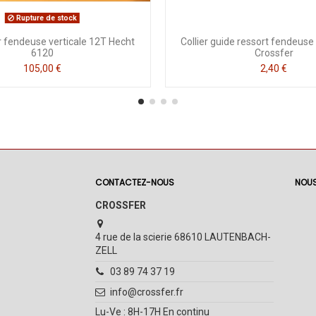
Rupture de stock
r fendeuse verticale 12T Hecht
Collier guide ressort fendeus
6120
Crossfer
105,00 €
2,40 €
CONTACTEZ-NOUS
NOUS
CROSSFER
4 rue de la scierie 68610 LAUTENBACH-
ZELL
03 89 74 37 19
info@crossfer.fr
Lu-Ve : 8H-17H En continu