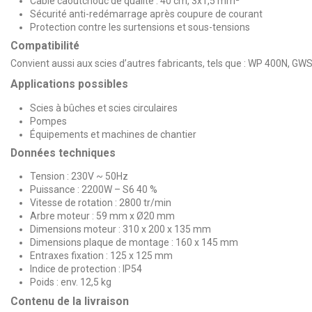
Câble caoutchouc de qualité : 40 cm, 3x1,5 mm²
Sécurité anti-redémarrage après coupure de courant
Protection contre les surtensions et sous-tensions
Compatibilité
Convient aussi aux scies d’autres fabricants, tels que : WP 400N, G
Applications possibles
Scies à bûches et scies circulaires
Pompes
Équipements et machines de chantier
Données techniques
Tension : 230V ~ 50Hz
Puissance : 2200W – S6 40 %
Vitesse de rotation : 2800 tr/min
Arbre moteur : 59 mm x Ø20 mm
Dimensions moteur : 310 x 200 x 135 mm
Dimensions plaque de montage : 160 x 145 mm
Entraxes fixation : 125 x 125 mm
Indice de protection : IP54
Poids : env. 12,5 kg
Contenu de la livraison