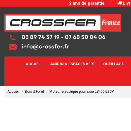
2 ans de garantie
|
Livr
ACCUEIL
JARDIN & ESPACES VERT
OUTILLAGE
Accueil
Bois & Forêt
Moteur électrique pour scie LS400-230V