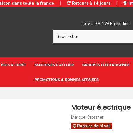
aison dans toute la france
|
Retours à 14 jours
|
Im
Lu-Ve : 8H-17H En continu
BOIS & FORÊT
MACHINES D'ATELIER
GROUPES ÉLECTROGÈNES
PROMOTIONS & BONNES AFFAIRES
Moteur électrique 
Marque:
Crossfer
Rupture de stock