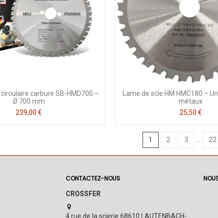
 circulaire carbure SB-HMD700 –
Lame de scie HM HMC180 – Uni
Ø 700 mm
métaux
239,00 €
25,50 €
1
2
3
…
22
CONTACTEZ-NOUS
NOUS
CROSSFER
4 rue de la scierie 68610 LAUTENBACH-