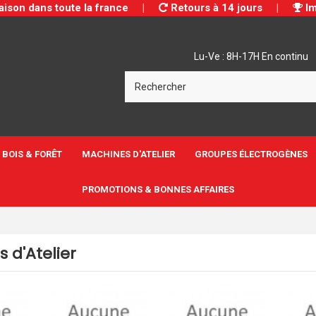
aison dans toute la france
|
Retours à 14 jours
|
Im
Lu-Ve : 8H-17H En continu
BOIS & FORÊT
MACHINES D'ATELIER
GROUPES ÉLECTROGÈNES
PROMOTIONS & BONNES AFFAIRES
 d'Atelier