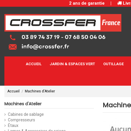
2 ans de garantie
|
Livr
ACCUEIL
JARDIN & ESPACES VERT
OUTILLAGE
Accueil
Machines d'Atelier
Machines
Machines d'Atelier
Cabines de sablage
Compresseurs
Étaux