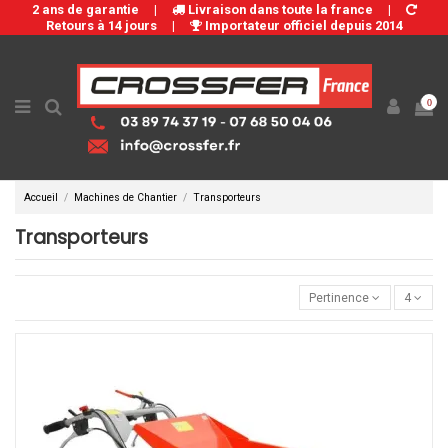
2 ans de garantie
|
Livraison dans toute la france
|
Retours à 14 jours
|
Importateur officiel depuis 2014
0
Accueil
Machines de Chantier
Transporteurs
Transporteurs
Pertinence
4