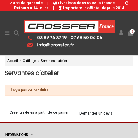
2 ans de garantie
|
Livraison dans toute la france
|
Retours à 14 jours
|
Importateur officiel depuis 2014
0
Accueil
Outillage
Servantes d'atelier
Servantes d'atelier
Il n'y a pas de produits.
Créer un devis à partir de ce panier
Demander un devis
INFORMATIONS