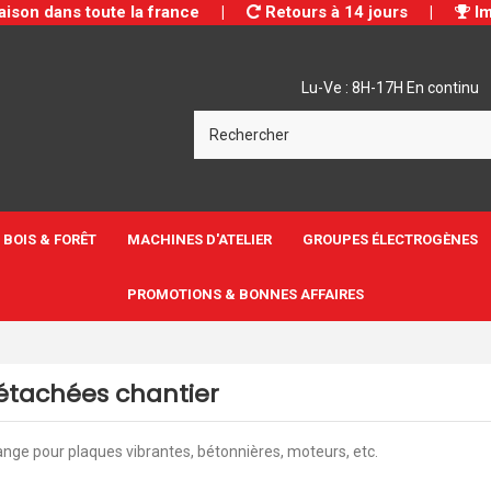
aison dans toute la france
|
Retours à 14 jours
|
Im
Lu-Ve : 8H-17H En continu
BOIS & FORÊT
MACHINES D'ATELIER
GROUPES ÉLECTROGÈNES
PROMOTIONS & BONNES AFFAIRES
étachées chantier
nge pour plaques vibrantes, bétonnières, moteurs, etc.