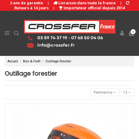
2 ans de garantie
|
Livraison dans toute la france
|
Retours à 14 jours
|
Importateur officiel depuis 2014
0
Accueil
Bois & Forêt
Outillage forestier
Outillage forestier
Pertinence
12