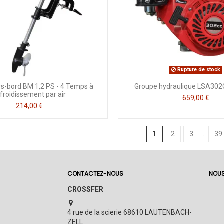
Rupture de stock
s-bord BM 1,2 PS - 4 Temps à
Groupe hydraulique LSA30
froidissement par air
659,00 €
214,00 €
1
2
3
…
39
CONTACTEZ-NOUS
NOUS
CROSSFER
4 rue de la scierie 68610 LAUTENBACH-
ZELL