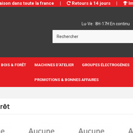
aison dans toute la france
|
Retours à 14 jours
|
Im
Lu-Ve : 8H-17H En continu
BOIS & FORÊT
MACHINES D'ATELIER
GROUPES ÉLECTROGÈNES
PROMOTIONS & BONNES AFFAIRES
rêt