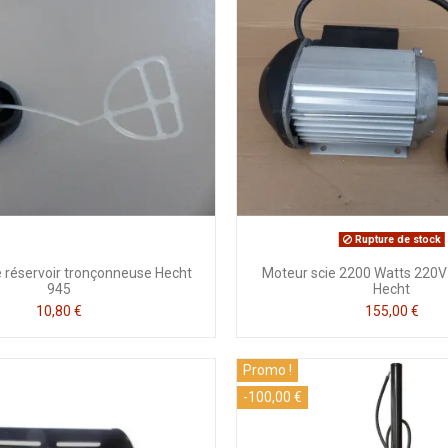
Rupture de stock
 réservoir tronçonneuse Hecht
Moteur scie 2200 Watts 220
945
Hecht
10,80 €
155,00 €
Promo !
-100,00 €