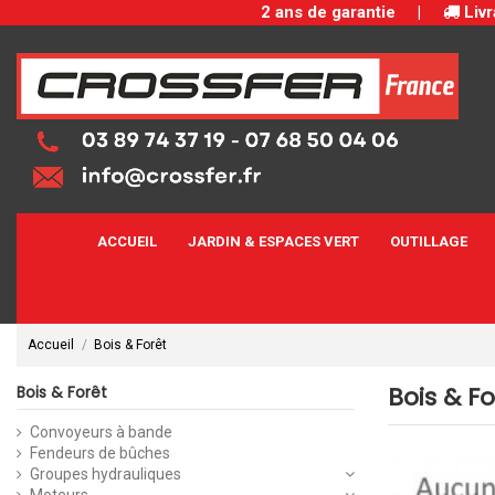
2 ans de garantie
|
Livr
ACCUEIL
JARDIN & ESPACES VERT
OUTILLAGE
Accueil
Bois & Forêt
Bois & Fo
Bois & Forêt
Convoyeurs à bande
Fendeurs de bûches
Groupes hydrauliques