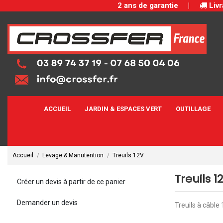
2 ans de garantie
|
Livr
ACCUEIL
JARDIN & ESPACES VERT
OUTILLAGE
Accueil
Levage & Manutention
Treuils 12V
Treuils 1
Créer un devis à partir de ce panier
Demander un devis
Treuils à câble