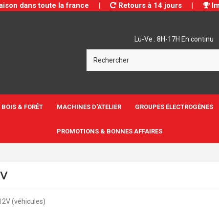
aison dans toute la france
|
Retours à 14 jours
|
Im
Lu-Ve : 8H-17H En continu
BOIS & FORÊT
MACHINES D'ATELIER
GROUPES ÉLECTROGÈNES
PROMOTIONS & BONNES AFFAIRES
2V
 12V (véhicules)