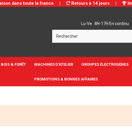
aison dans toute la france
|
Retours à 14 jours
|
Im
Lu-Ve : 8H-17H En continu
BOIS & FORÊT
MACHINES D'ATELIER
GROUPES ÉLECTROGÈNES
PROMOTIONS & BONNES AFFAIRES