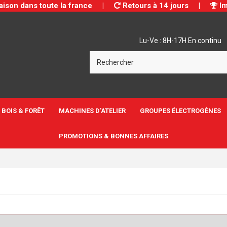
aison dans toute la france
|
Retours à 14 jours
|
Im
Lu-Ve : 8H-17H En continu
BOIS & FORÊT
MACHINES D'ATELIER
GROUPES ÉLECTROGÈNES
PROMOTIONS & BONNES AFFAIRES