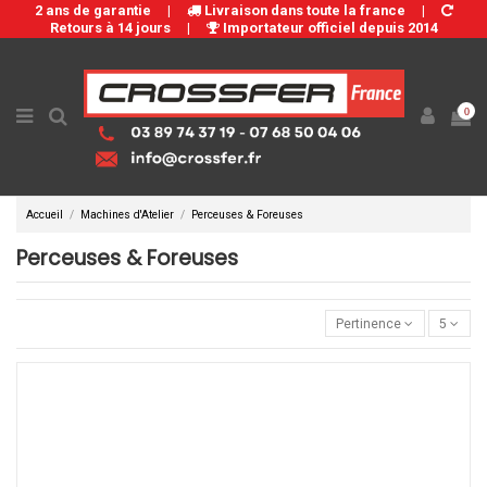
2 ans de garantie
|
Livraison dans toute la france
|
Retours à 14 jours
|
Importateur officiel depuis 2014
0
Accueil
Machines d'Atelier
Perceuses & Foreuses
Perceuses & Foreuses
Pertinence
5