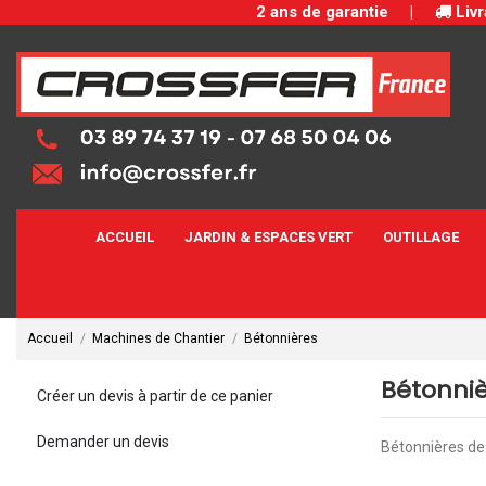
2 ans de garantie
|
Livr
ACCUEIL
JARDIN & ESPACES VERT
OUTILLAGE
Accueil
Machines de Chantier
Bétonnières
Bétonni
Créer un devis à partir de ce panier
Demander un devis
Bétonnières de