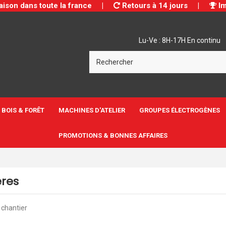
aison dans toute la france
|
Retours à 14 jours
|
Im
Lu-Ve : 8H-17H En continu
BOIS & FORÊT
MACHINES D'ATELIER
GROUPES ÉLECTROGÈNES
PROMOTIONS & BONNES AFFAIRES
ères
 chantier