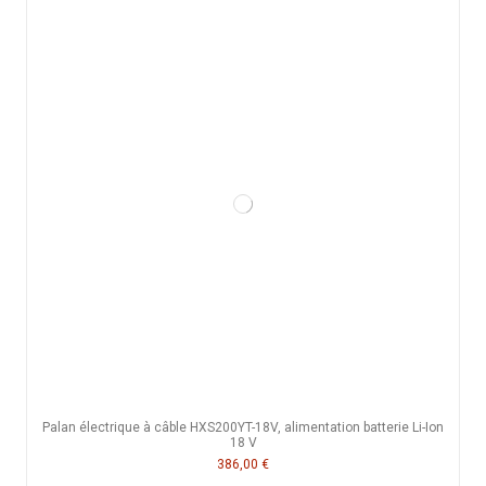
Palan électrique à câble HXS200YT-18V, alimentation batterie Li-Ion
18 V
386,00 €