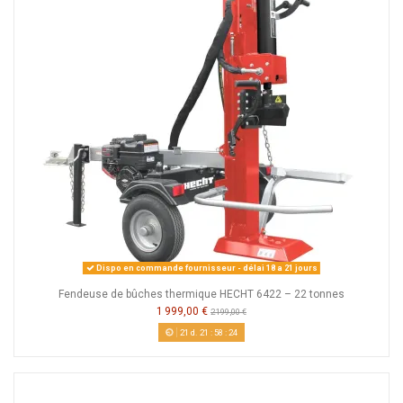
Dispo en commande fournisseur - délai 18 a 21 jours
Fendeuse de bûches thermique HECHT 6422 – 22 tonnes
1 999,00 €
2 199,00 €
21
d.
21
:
58
:
23