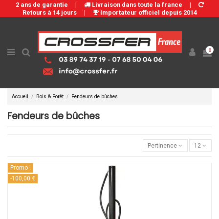
2 ans de garantie
|
Livraison dans toute la france
|
Retours à 14 jours
|
Importateur officiel depuis 2014
0
Accueil
Bois & Forêt
Fendeurs de bûches
Fendeurs de bûches
Pertinence
12
Promo !
-100,00 €