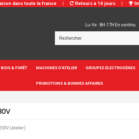
aison dans toute la france
|
Retours à 14 jours
|
Im
Lu-Ve : 8H-17H En continu
BOIS & FORÊT
MACHINES D'ATELIER
GROUPES ÉLECTROGÈNES
PROMOTIONS & BONNES AFFAIRES
230V
230V (atelier)