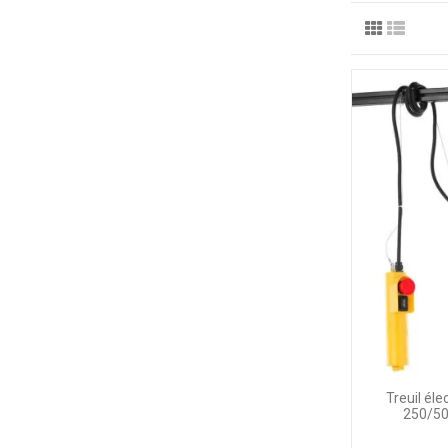
Treuil él
250/50