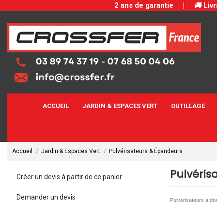
2 ans de garantie
|
Livr
ACCUEIL
JARDIN & ESPACES VERT
OUTILLAGE
Accueil
Jardin & Espaces Vert
Pulvérisateurs & Épandeurs
Pulvéris
Créer un devis à partir de ce panier
Demander un devis
Pulvérisateurs à do