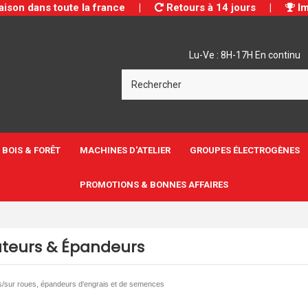
aison dans toute la france
|
Retours à 14 jours
|
Im
Lu-Ve : 8H-17H En continu
BOIS & FORÊT
MACHINES D'ATELIER
GROUPES ÉLECTROGÈNES
PROMOTIONS & BONNES AFFAIRES
ateurs & Épandeurs
s/sur roues, épandeurs d'engrais et de semences