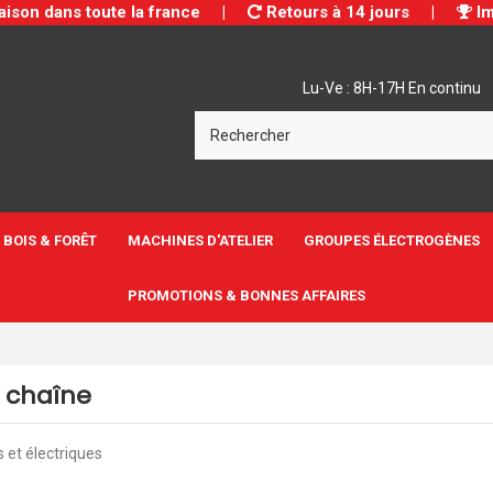
aison dans toute la france
|
Retours à 14 jours
|
Im
Lu-Ve : 8H-17H En continu
BOIS & FORÊT
MACHINES D'ATELIER
GROUPES ÉLECTROGÈNES
PROMOTIONS & BONNES AFFAIRES
 chaîne
 et électriques