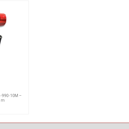
DH-990-10M –
0 m