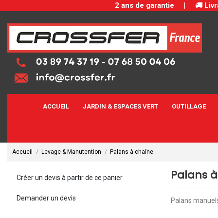
2 ans de garantie
|
Livr
ACCUEIL
JARDIN & ESPACES VERT
OUTILLAGE
Accueil
Levage & Manutention
Palans à chaîne
Palans à
Créer un devis à partir de ce panier
Demander un devis
Palans manuels