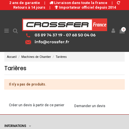
2 ans de garantie
|
Livraison dans toute la france
|
Retours à 14 jours
|
Importateur officiel depuis 2014
0
Accueil
Machines de Chantier
Tarières
Tarières
Il n'y a pas de produits.
Créer un devis à partir de ce panier
Demander un devis
INFORMATIONS