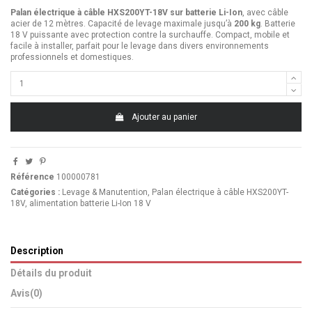
Palan électrique à câble HXS200YT-18V sur batterie Li-Ion
, avec câble
acier de 12 mètres. Capacité de levage maximale jusqu’à
200 kg
. Batterie
18 V puissante avec protection contre la surchauffe. Compact, mobile et
facile à installer, parfait pour le levage dans divers environnements
professionnels et domestiques.
Ajouter au panier
Référence
100000781
Catégories :
Levage & Manutention
,
Palan électrique à câble HXS200YT-
18V, alimentation batterie Li-Ion 18 V
Description
Détails du produit
Avis
(0)