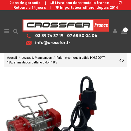
2 ans de garantie
|
Livraison dans toute la france
|
Retours à 14 jours
|
Importateur officiel depuis 2014
0
Accueil
Levage & Manutention
Palan électrique à câble HXS200YT-
18V, alimentation batterie Li-Ion 18 V