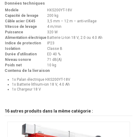
Données techniques
Modèle
HXS200YT-18V
Capacité de levage
200 kg
Câble acier CK45
3,5 mm – 12 m – anti-vrillage
Vitesse de levage
4 m/min
Puissance
320 W
Alimentation électrique
Batterie Li-Ion 18 V, 2.0 ou 4.0 Ah
Indice de protection
IP23
Isolation
Classe B
Durée d’utilisation
ED 40 %
Niveau sonore
71 dB(A)
Poids net
10 kg
Contenu de la livraison
1x Palan électrique HXS200YT-18V
1x Batterie lithium-ion 18 V, 4.0 Ah
1x Chargeur 18 V
16 autres produits dans la même catégorie :