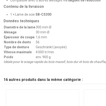
Compatible avec d’autres alésages via
bagues de réduction
Contenu de la livraison
1 × Lame de scie
SB-CS300
Données techniques
Diamètre de la lame
300 mm Ø
Alésage
30 mm Ø
Épaisseur de coupe
1,6 mm
Nombre de dents
56
Type de denture
Geschränkt (avoyée)
Vitesse maximale
4 000 tr/min
Poids
env. 900 g
Idéale pour le sciage rapide du bois massif, bois dur et bois de chauffag
16 autres produits dans la même catégorie :