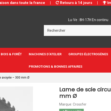
aison dans toute la france
|
Retours à 14 jours
|
Im
Lu-Ve : 8H-17H En continu
BOIS & FORÊT
MACHINES D'ATELIER
GROUPES ÉLECTROGÈNES
PROMOTIONS & BONNES AFFAIRES
re avoyée – 300 mm Ø
Lame de scie circu
mm Ø
Marque:
Crossfer