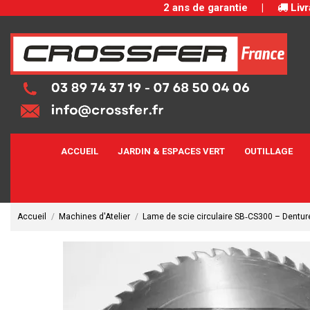
2 ans de garantie
|
Livr
ACCUEIL
JARDIN & ESPACES VERT
OUTILLAGE
Accueil
Machines d'Atelier
Lame de scie circulaire SB‑CS300 – Dentu